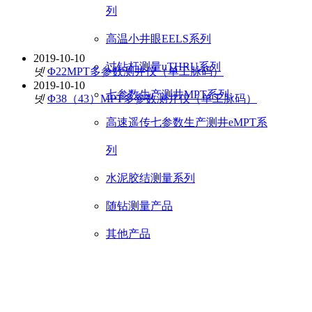
列
高温小井眼EELS系列
2019-10-10
过钻杆测量uTHRU系列
넷
Φ22MPT多参数测井仪（单工脉码）
2019-10-10
七参数生产测井MPT系列
넷
Φ38（43）MPT多参数测井仪（单工脉码）
高速遥传七参数生产测井eMPT系
列
水泥胶结测量系列
随钻测量产品
其他产品