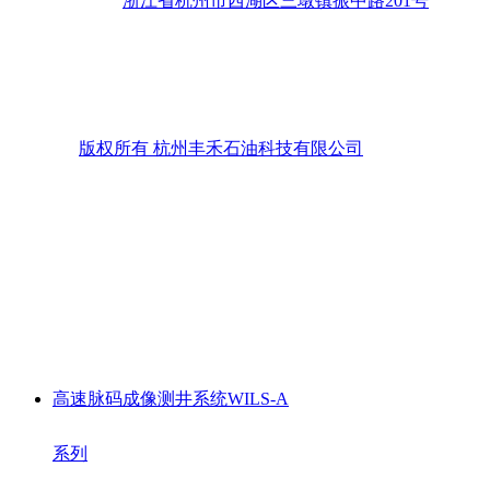
浙江省杭州市西湖区三墩镇振中路201号
版权所有
杭州丰禾石油科技有限公司
高速脉码成像测井系统WILS-A
系列