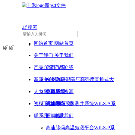
끠
搜索
网站首页
网站首页
넳
넲
关于我们
关于我们
产品介绍
公司介绍
产品介绍
新闻中心
企业文化
PILS-X高温高压高强度直推式大
新闻中心
人力资源
荣誉资质
位移系统
公司新闻
人力资源
资料下载
高速脉码成像测井系统WILS-A系
视频中心
人才理念
资料下载
联系我们
列
招聘信息
联系我们
高速脉码高温短测平台WILS-P系